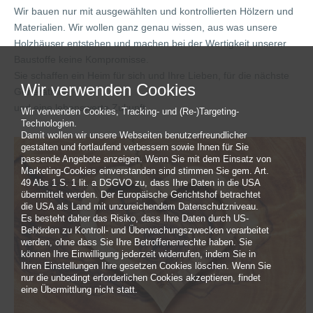
Wir bauen nur mit ausgewählten und kontrollierten Hölzern und
Materialien. Wir wollen ganz genau wissen, aus was unsere
Holzhäuser entstehen und machen bei der Wertigkeit unserer
Baustoffe keine Kompromisse.
Sie schaffen ein Heim für sich und Ihre Lieben, für die nächste
Wir verwenden Cookies
Generation
und eine lebenswerte Zukunft.
Wir verwenden Cookies, Tracking- und (Re-)Targeting-
Technologien.
Damit wollen wir unsere Webseiten benutzerfreundlicher
gestalten und fortlaufend verbessern sowie Ihnen für Sie
passende Angebote anzeigen. Wenn Sie mit dem Einsatz von
Marketing-Cookies einverstanden sind stimmen Sie gem. Art.
49 Abs 1 S. 1 lit. a DSGVO zu, dass Ihre Daten in die USA
übermittelt werden. Der Europäische Gerichtshof betrachtet
die USA als Land mit unzureichendem Datenschutzniveau.
Es besteht daher das Risiko, dass Ihre Daten durch US-
Behörden zu Kontroll- und Überwachungszwecken verarbeitet
werden, ohne dass Sie Ihre Betroffenenrechte haben. Sie
können Ihre Einwilligung jederzeit widerrufen, indem Sie in
Ihren Einstellungen Ihre gesetzen Cookies löschen. Wenn Sie
nur die unbedingt erforderlichen Cookies akzeptieren, findet
eine Übermittlung nicht statt.